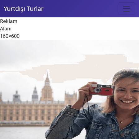
Yurtdışı Turlar
Reklam
Alanı
160×600