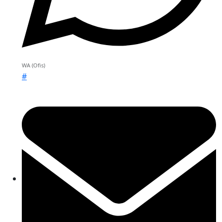
WA (Ofis)
#