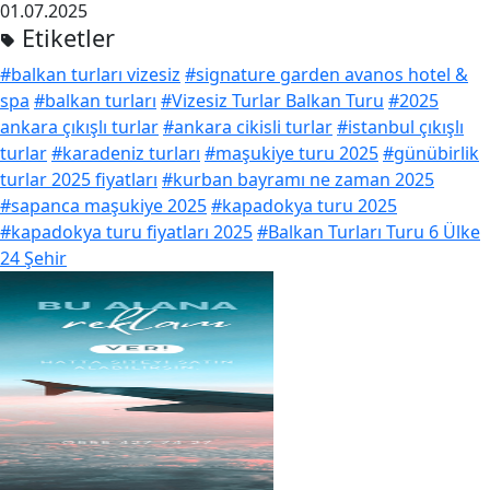
01.07.2025
Etiketler
#balkan turları vizesiz
#signature garden avanos hotel &
spa
#balkan turları
#Vizesiz Turlar Balkan Turu
#2025
ankara çıkışlı turlar
#ankara cikisli turlar
#istanbul çıkışlı
turlar
#karadeniz turları
#maşukiye turu 2025
#günübirlik
turlar 2025 fiyatları
#kurban bayramı ne zaman 2025
#sapanca maşukiye 2025
#kapadokya turu 2025
#kapadokya turu fiyatları 2025
#Balkan Turları Turu 6 Ülke
24 Şehir