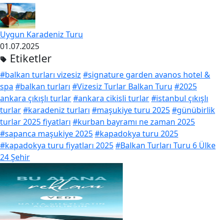
Uygun Karadeniz Turu
01.07.2025
Etiketler
#balkan turları vizesiz
#signature garden avanos hotel &
spa
#balkan turları
#Vizesiz Turlar Balkan Turu
#2025
ankara çıkışlı turlar
#ankara cikisli turlar
#istanbul çıkışlı
turlar
#karadeniz turları
#maşukiye turu 2025
#günübirlik
turlar 2025 fiyatları
#kurban bayramı ne zaman 2025
#sapanca maşukiye 2025
#kapadokya turu 2025
#kapadokya turu fiyatları 2025
#Balkan Turları Turu 6 Ülke
24 Şehir